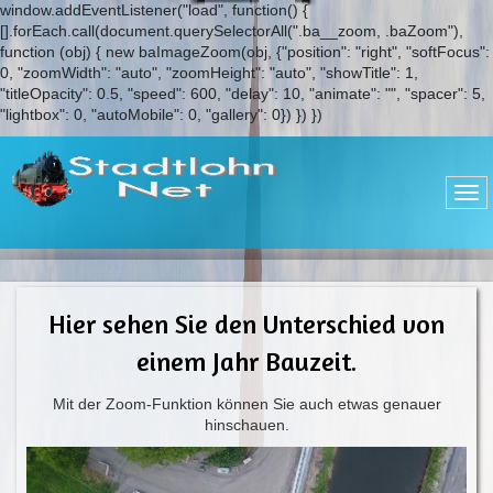
window.addEventListener("load", function() {
[].forEach.call(document.querySelectorAll(".ba__zoom, .baZoom"),
function (obj) { new baImageZoom(obj, {"position": "right", "softFocus":
0, "zoomWidth": "auto", "zoomHeight": "auto", "showTitle": 1,
"titleOpacity": 0.5, "speed": 600, "delay": 10, "animate": "", "spacer": 5,
"lightbox": 0, "autoMobile": 0, "gallery": 0}) }) })
Hier sehen Sie den Unterschied von
einem Jahr Bauzeit.
Mit der Zoom-Funktion können Sie auch etwas genauer
hinschauen.