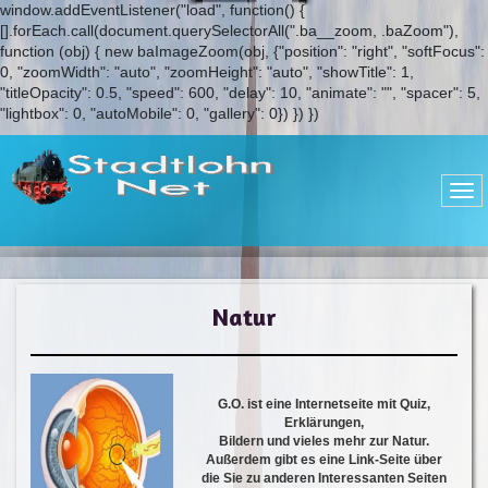
window.addEventListener("load", function() {
[].forEach.call(document.querySelectorAll(".ba__zoom, .baZoom"),
function (obj) { new baImageZoom(obj, {"position": "right", "softFocus":
0, "zoomWidth": "auto", "zoomHeight": "auto", "showTitle": 1,
"titleOpacity": 0.5, "speed": 600, "delay": 10, "animate": "", "spacer": 5,
"lightbox": 0, "autoMobile": 0, "gallery": 0}) }) })
Natur
G.O. ist eine Internetseite mit Quiz,
Erklärungen,
Bildern und vieles mehr zur Natur.
Außerdem gibt es eine Link-Seite über
die Sie zu anderen Interessanten Seiten