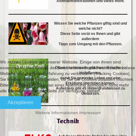
Atomdemonstrationen und vieles mehr.
Wissen Sie welche Pflanzen giftig sind und
welche nicht?
Diese Seite verät es Ihnen und gibt
außerdem
Tipps zum Umgang mit den Pflanzen.
Wir nutzen Cookies auf unserer Website. Einige von ihnen sind
essenziell für den Betrieb der Seite, während andere uns helfen, diese
Diese Internetseite gibt Ihnen Rezepte zu
Heilpflanzen,
Website und die Nutzererfahrung zu verbessern (Tracking Cookies).
damit Sie gesünder Leben und eine
Sie können selbst entscheiden, ob Sie die Cookies zulassen möchten.
Erkältung überleben können.
Bitte beachten Sie, dass bei einer Ablehnung womöglich nicht mehr
Außerdem gibt es Hintergrundwissen zu
alle Funktionalitäten der Seite zur Verfügung stehen.
Gewürzen.
Akzeptieren
Weitere Informationen
Impressum
Technik