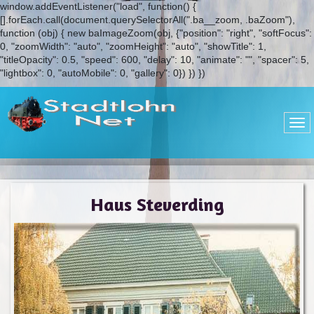
window.addEventListener("load", function() {
[].forEach.call(document.querySelectorAll(".ba__zoom, .baZoom"),
function (obj) { new baImageZoom(obj, {"position": "right", "softFocus":
0, "zoomWidth": "auto", "zoomHeight": "auto", "showTitle": 1,
"titleOpacity": 0.5, "speed": 600, "delay": 10, "animate": "", "spacer": 5,
"lightbox": 0, "autoMobile": 0, "gallery": 0}) }) })
Haus Steverding