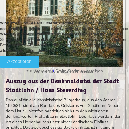
Wir nutzen Cookies auf unserer Website. Einige von ihnen sind
essenziell für den Betrieb der Seite, während andere uns helfen, diese
Website und die Nutzererfahrung zu verbessern (Tracking Cookies).
Sie können selbst entscheiden, ob Sie die Cookies zulassen möchten.
Bitte beachten Sie, dass bei einer Ablehnung womöglich nicht mehr
alle Funktionalitäten der Seite zur Verfügung stehen.
Akzeptieren
zur Übersicht
Ort im Stadtplan anzeigen
Weitere Informationen
Impressum
/
Auszug aus der Denkmaldatei der Stadt
Stadtlohn / Haus Steverding
Das qualitätvolle klassizistische Bürgerhaus, aus den Jahren
1820/21, steht am Rande des Ortskerns von Stadtlohn. Neben
dem Haus Hakenfort handelt es sich um den wichtigsten
denkmalwerten Profanbau in Stadtlohn. Das Haus wurde in der
Art eines Herrenhauses unter niederländischem Einfluss
errichtet. Das zweigeschossige Backsteinhaus ist mit einem