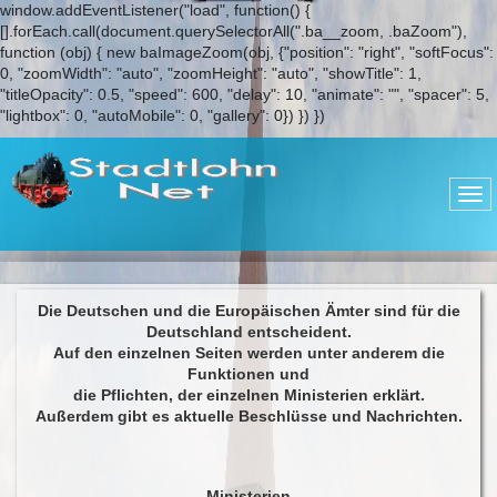
window.addEventListener("load", function() {
[].forEach.call(document.querySelectorAll(".ba__zoom, .baZoom"),
function (obj) { new baImageZoom(obj, {"position": "right", "softFocus":
0, "zoomWidth": "auto", "zoomHeight": "auto", "showTitle": 1,
"titleOpacity": 0.5, "speed": 600, "delay": 10, "animate": "", "spacer": 5,
"lightbox": 0, "autoMobile": 0, "gallery": 0}) }) })
Die Deutschen und die Europäischen Ämter sind für die
Deutschland entscheident.
Auf den einzelnen Seiten werden unter anderem die
Funktionen und
die Pflichten, der einzelnen Ministerien erklärt.
Außerdem gibt es aktuelle Beschlüsse und Nachrichten.
Ministerien