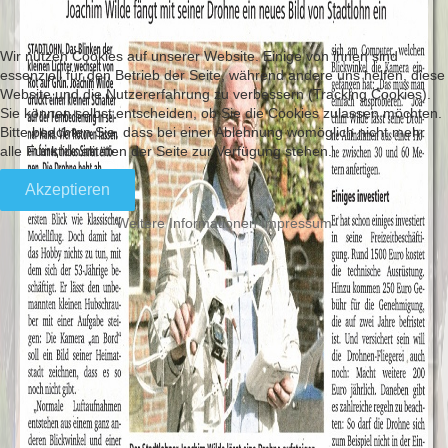
Wir nutzen Cookies auf unserer Website. Einige von ihnen sind
essenziell für den Betrieb der Seite, während andere uns helfen, diese
Website und die Nutzererfahrung zu verbessern (Tracking Cookies).
Sie können selbst entscheiden, ob Sie die Cookies zulassen möchten.
Bitte beachten Sie, dass bei einer Ablehnung womöglich nicht mehr
alle Funktionalitäten der Seite zur Verfügung stehen.
Akzeptieren
Weitere Informationen
Impressum