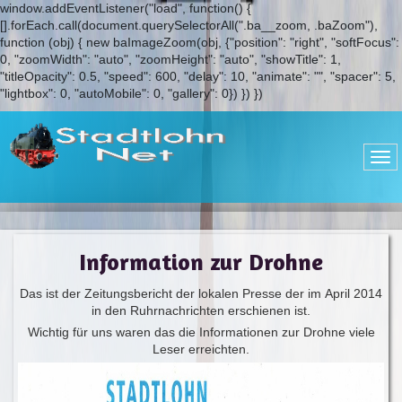
window.addEventListener("load", function() {
[].forEach.call(document.querySelectorAll(".ba__zoom, .baZoom"),
function (obj) { new baImageZoom(obj, {"position": "right", "softFocus":
0, "zoomWidth": "auto", "zoomHeight": "auto", "showTitle": 1,
"titleOpacity": 0.5, "speed": 600, "delay": 10, "animate": "", "spacer": 5,
"lightbox": 0, "autoMobile": 0, "gallery": 0}) }) })
Information zur Drohne
Das ist der Zeitungsbericht der lokalen Presse der im April 2014
in den Ruhrnachrichten erschienen ist.
Wichtig für uns waren das die Informationen zur Drohne viele
Leser erreichten.