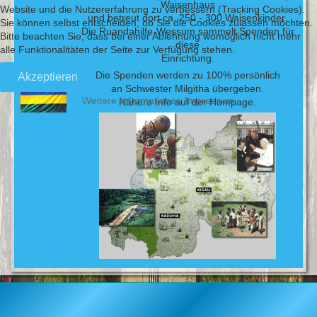
Waisenhaus
Website und die Nutzererfahrung zu verbessern (Tracking Cookies).
und betreut dort ca. 250 - 300 Waisenkinder.
Sie können selbst entscheiden, ob Sie die Cookies zulassen möchten.
Die Ruandahilfe-Wessum sammelt Spenden für
Bitte beachten Sie, dass bei einer Ablehnung womöglich nicht mehr
diese
alle Funktionalitäten der Seite zur Verfügung stehen.
Einrichtung.
Die Spenden werden zu 100% persönlich
Akzeptieren
an Schwester Milgitha übergeben.
Weitere Informationen
Impressum
Nähere Info auf der Hompage.