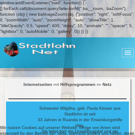
window.addEventListener("load", function() {
[].forEach.call(document.querySelectorAll(".ba__zoom, .baZoom"),
function (obj) { new baImageZoom(obj, {"position": "right", "softFocus":
0, "zoomWidth": "auto", "zoomHeight": "auto", "showTitle": 1,
"titleOpacity": 0.5, "speed": 600, "delay": 10, "animate": "", "spacer": 5,
"lightbox": 0, "autoMobile": 0, "gallery": 0}) }) })
Internetseiten
mit
Hilfsprogrammen
im
Netz
Schwester Milgitha, geb. Paula Kösser aus
Stadtlohn ist seit
33 Jahren in Ruanda in der Enwicklungshilfe
tätig.
Wir nutzen Cookies auf unserer Website. Einige von ihnen sind
Sie leitet dort ein Urwaldhospital und ein
essenziell für den Betrieb der Seite, während andere uns helfen, diese