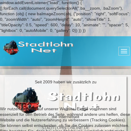
window.addEventListener("load", function() {
[].forEach.call(document.querySelectorAll(".ba__zoom, .baZoom"),
function (obj) { new baImageZoom(obj, {"position": "right", "softFocus":
0, "zoomWidth": "auto", "zoomHeight": "auto", "showTitle": 1,
"titleOpacity": 0.5, "speed": 600, "delay": 10, "animate": "", "spacer": 5,
"lightbox": 0, "autoMobile": 0, "gallery": 0}) }) })
Seit 2009 haben wir zusätzlich zu
Wir nutzen Cookies auf unserer Website. Einige von ihnen sind
essenziell für den Betrieb der Seite, während andere uns helfen, diese
die Internetseit
Website und die Nutzererfahrung zu verbessern (Tracking Cookies).
Sie können selbst entscheiden, ob Sie die Cookies zulassen möchten.
STADTLOHN-ONLINE.DE
Bitte beachten Sie, dass bei einer Ablehnung womöglich nicht mehr